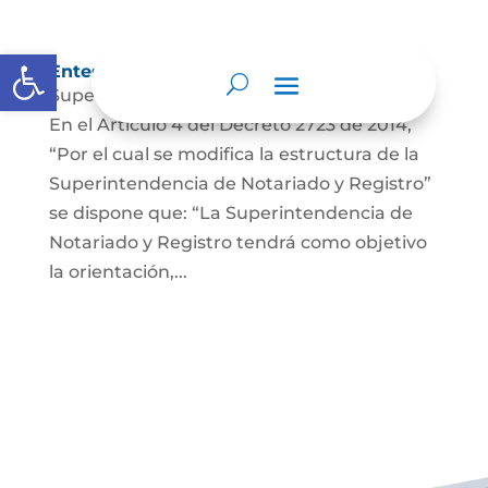
Abrir barra de herramientas
Entes y autoridades que lo vigilan
Superintendencia de Notariado y Registro
En el Artículo 4 del Decreto 2723 de 2014,
“Por el cual se modifica la estructura de la
Superintendencia de Notariado y Registro”
se dispone que: “La Superintendencia de
Notariado y Registro tendrá como objetivo
la orientación,...