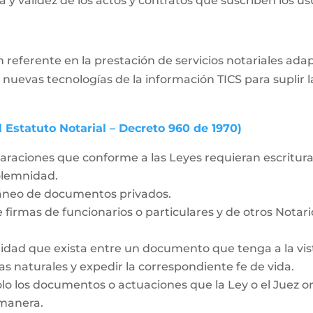
 y validez de los actos y contratos que suscriben los usua
 referente en la prestación de servicios notariales ad
 nuevas tecnologías de la información TICS para supli
l Estatuto Notarial – Decreto 960 de 1970)
laraciones que conforme a las Leyes requieran escritura 
solemnidad.
táneo de documentos privados.
 firmas de funcionarios o particulares y de otros Notar
idad que exista entre un documento que tenga a la vista
as naturales y expedir la correspondiente fe de vida.
olo los documentos o actuaciones que la Ley o el Juez o
 manera.