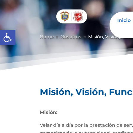
Inicio
Abrir barra de herramientas
Home
Nosotros
Misión, Visión, Fun
9
9
Misión, Visión, Fun
Misión:
Velar día a día por la prestación de se