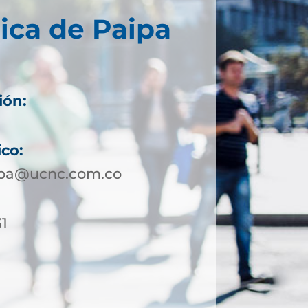
ica de Paipa
ión:
ico:
ipa@ucnc.com.co
31