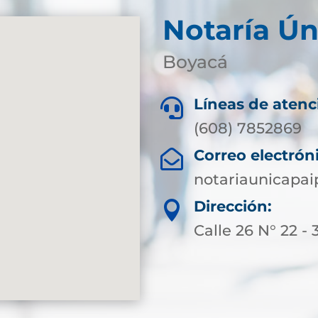
Notaría Ún
Boyacá
Líneas de atenc

(608) 7852869
Correo electrón

notariaunicapa
Dirección:

Calle 26 N° 22 - 