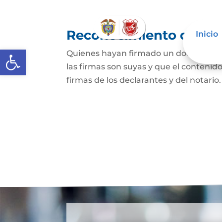
Reconocimiento de fir
Inicio
Abrir barra de herramientas
Quienes hayan firmado un documento p
las firmas son suyas y que el contenid
firmas de los declarantes y del notario.