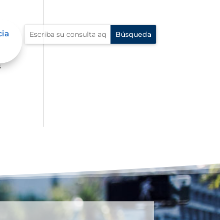
cia
ue
s