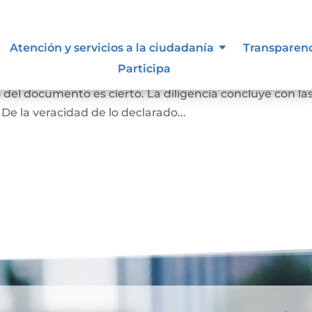
ma y contenido
Atención y servicios a la ciudadanía
Transparen
Participa
rivado podrán acudir ante el notario para declarar q
o del documento es cierto. La diligencia concluye con la
 De la veracidad de lo declarado...