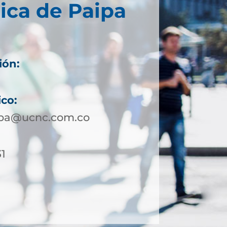
ica de Paipa
ión:
ico:
ipa@ucnc.com.co
31