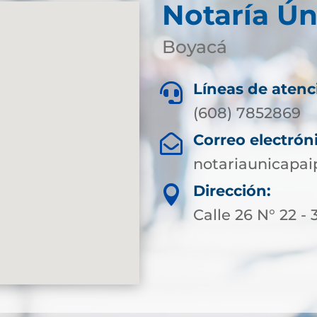
Notaría Ún
Boyacá
Líneas de atenc

(608) 7852869
Correo electrón

notariaunicapa
Dirección:

Calle 26 N° 22 - 