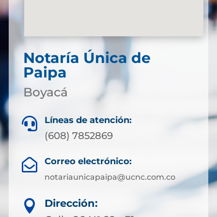
Notaría Única de
Paipa
Boyacá
Líneas de atención:

(608) 7852869
Correo electrónico:

notariaunicapaipa@ucnc.com.co
Dirección:
