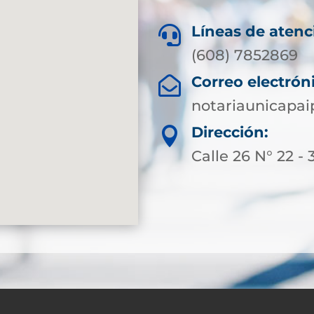
Líneas de atenc

(608) 7852869
Correo electrón

notariaunicapa
Dirección:

Calle 26 N° 22 - 