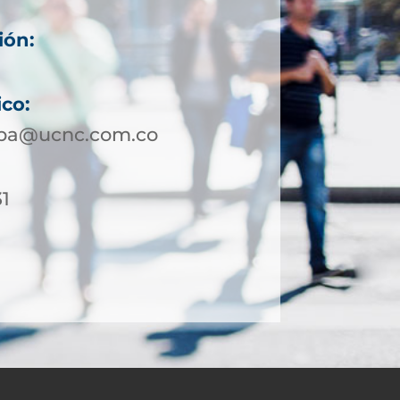
ión:
ico:
ipa@ucnc.com.co
31