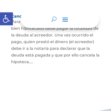
Abrir barra de herramientas
Cancelación de Hipoteca
Para cancelar una hipoteca, el dueño del
bien hipotecado debe pagar la totalidad de
la deuda al acreedor. Una vez ocurrido el
pago, quien prestó el dinero (el acreedor)
debe ir a la notaría para declarar que la
deuda está pagada y que por ello cancela la
hipoteca....