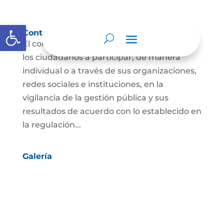
Abrir barra de herramientas
Control social
El control social es el derecho y el deber de
los ciudadanos a participar, de manera
individual o a través de sus organizaciones,
redes sociales e instituciones, en la
vigilancia de la gestión pública y sus
resultados de acuerdo con lo establecido en
la regulación...
Galería