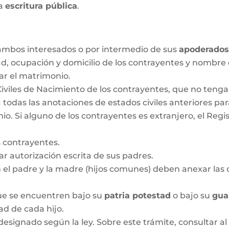
la
escritura pública
.
r ambos interesados o por intermedio de sus
apoderado
ad, ocupación y domicilio de los contrayentes y nombre
ar el matrimonio.
Civiles de Nacimiento de los contrayentes, que no ten
 todas las anotaciones de estados civiles anteriores pa
 Si alguno de los contrayentes es extranjero, el Regis
 contrayentes.
 autorización escrita de sus padres.
n el padre y la madre (hijos comunes) deben anexar las c
que se encuentren bajo su
patria potestad
o bajo su
gua
dad de cada hijo.
designado según la ley. Sobre este trámite, consultar al 