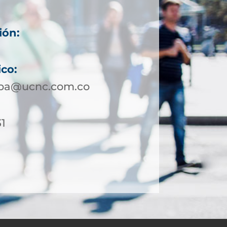
ión:
ico:
ipa@ucnc.com.co
31