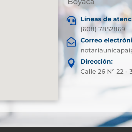
Boyacá
Líneas de atenc

(608) 7852869
Correo electrón

notariaunicapa
Dirección:

Calle 26 N° 22 - 