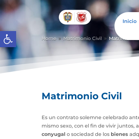
Inicio
Abrir barra de herramientas
Home
Matrimonio Civil
Matrimonio C
9
9
Matrimonio Civil
Es un contrato solemne celebrado ante
mismo sexo, con el fin de vivir juntos,
conyugal
o sociedad de los
bienes
adqu