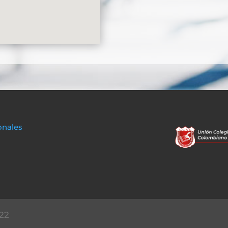
onales
22