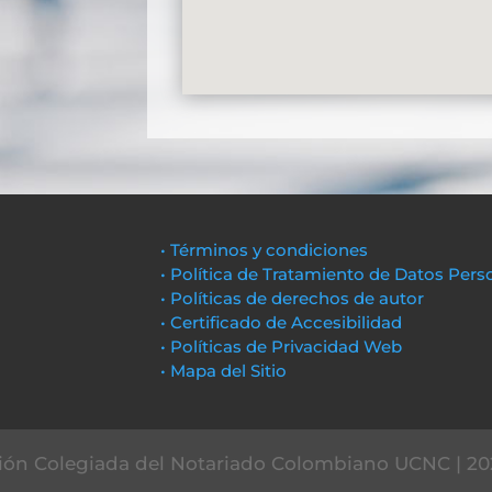
• Términos y condiciones
• Política de Tratamiento de Datos Pers
• Políticas de derechos de autor
• Certificado de Accesibilidad
• Políticas de Privacidad Web
• Mapa del Sitio
ón Colegiada del Notariado Colombiano UCNC | 20