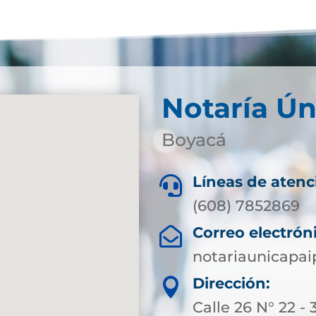
Notaría Ún
Boyacá
Líneas de atenc

(608) 7852869
Correo electrón

notariaunicapa
Dirección:

Calle 26 N° 22 - 