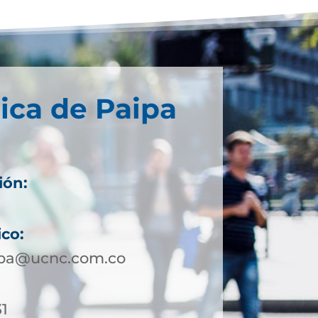
ica de Paipa
ión:
ico:
ipa@ucnc.com.co
31