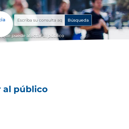
cia
 que puede afectar al público
 al público